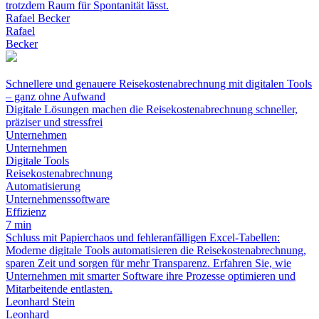
trotzdem Raum für Spontanität lässt.
Rafael Becker
Rafael
Becker
Schnellere und genauere Reisekostenabrechnung mit digitalen Tools
– ganz ohne Aufwand
Digitale Lösungen machen die Reisekostenabrechnung schneller,
präziser und stressfrei
Unternehmen
Unternehmen
Digitale Tools
Reisekostenabrechnung
Automatisierung
Unternehmenssoftware
Effizienz
7 min
Schluss mit Papierchaos und fehleranfälligen Excel-Tabellen:
Moderne digitale Tools automatisieren die Reisekostenabrechnung,
sparen Zeit und sorgen für mehr Transparenz. Erfahren Sie, wie
Unternehmen mit smarter Software ihre Prozesse optimieren und
Mitarbeitende entlasten.
Leonhard Stein
Leonhard