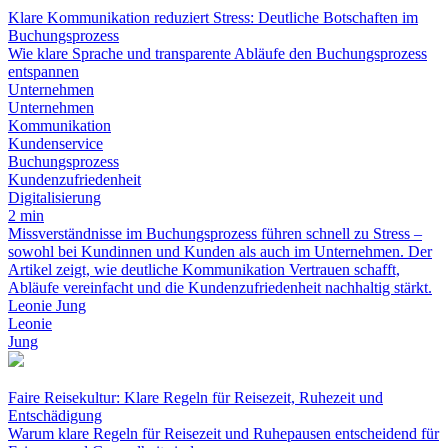
Klare Kommunikation reduziert Stress: Deutliche Botschaften im
Buchungsprozess
Wie klare Sprache und transparente Abläufe den Buchungsprozess
entspannen
Unternehmen
Unternehmen
Kommunikation
Kundenservice
Buchungsprozess
Kundenzufriedenheit
Digitalisierung
2 min
Missverständnisse im Buchungsprozess führen schnell zu Stress –
sowohl bei Kundinnen und Kunden als auch im Unternehmen. Der
Artikel zeigt, wie deutliche Kommunikation Vertrauen schafft,
Abläufe vereinfacht und die Kundenzufriedenheit nachhaltig stärkt.
Leonie Jung
Leonie
Jung
Faire Reisekultur: Klare Regeln für Reisezeit, Ruhezeit und
Entschädigung
Warum klare Regeln für Reisezeit und Ruhepausen entscheidend für