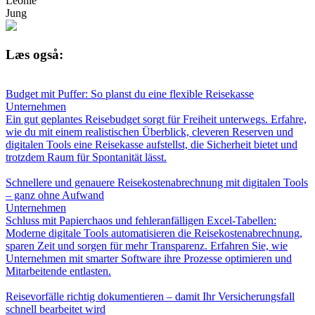
Leonie
Jung
Læs også:
Budget mit Puffer: So planst du eine flexible Reisekasse
Unternehmen
Ein gut geplantes Reisebudget sorgt für Freiheit unterwegs. Erfahre,
wie du mit einem realistischen Überblick, cleveren Reserven und
digitalen Tools eine Reisekasse aufstellst, die Sicherheit bietet und
trotzdem Raum für Spontanität lässt.
Schnellere und genauere Reisekostenabrechnung mit digitalen Tools
– ganz ohne Aufwand
Unternehmen
Schluss mit Papierchaos und fehleranfälligen Excel-Tabellen:
Moderne digitale Tools automatisieren die Reisekostenabrechnung,
sparen Zeit und sorgen für mehr Transparenz. Erfahren Sie, wie
Unternehmen mit smarter Software ihre Prozesse optimieren und
Mitarbeitende entlasten.
Reisevorfälle richtig dokumentieren – damit Ihr Versicherungsfall
schnell bearbeitet wird