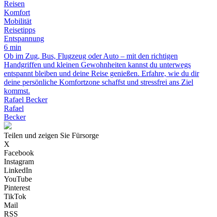
Reisen
Komfort
Mobilität
Reisetipps
Entspannung
6 min
Ob im Zug, Bus, Flugzeug oder Auto – mit den richtigen
Handgriffen und kleinen Gewohnheiten kannst du unterwegs
entspannt bleiben und deine Reise genießen. Erfahre, wie du dir
deine persönliche Komfortzone schaffst und stressfrei ans Ziel
kommst.
Rafael Becker
Rafael
Becker
Teilen und zeigen Sie Fürsorge
X
Facebook
Instagram
LinkedIn
YouTube
Pinterest
TikTok
Mail
RSS