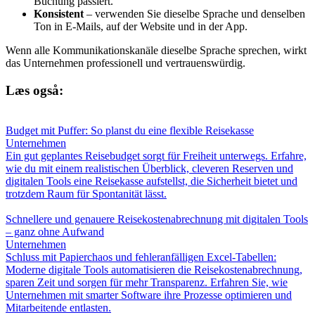
Buchung passiert.
Konsistent
– verwenden Sie dieselbe Sprache und denselben
Ton in E-Mails, auf der Website und in der App.
Wenn alle Kommunikationskanäle dieselbe Sprache sprechen, wirkt
das Unternehmen professionell und vertrauenswürdig.
Læs også:
Budget mit Puffer: So planst du eine flexible Reisekasse
Unternehmen
Ein gut geplantes Reisebudget sorgt für Freiheit unterwegs. Erfahre,
wie du mit einem realistischen Überblick, cleveren Reserven und
digitalen Tools eine Reisekasse aufstellst, die Sicherheit bietet und
trotzdem Raum für Spontanität lässt.
Schnellere und genauere Reisekostenabrechnung mit digitalen Tools
– ganz ohne Aufwand
Unternehmen
Schluss mit Papierchaos und fehleranfälligen Excel-Tabellen:
Moderne digitale Tools automatisieren die Reisekostenabrechnung,
sparen Zeit und sorgen für mehr Transparenz. Erfahren Sie, wie
Unternehmen mit smarter Software ihre Prozesse optimieren und
Mitarbeitende entlasten.