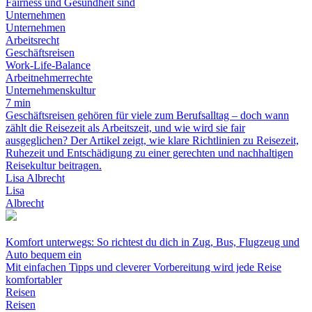
Fairness und Gesundheit sind
Unternehmen
Unternehmen
Arbeitsrecht
Geschäftsreisen
Work-Life-Balance
Arbeitnehmerrechte
Unternehmenskultur
7 min
Geschäftsreisen gehören für viele zum Berufsalltag – doch wann
zählt die Reisezeit als Arbeitszeit, und wie wird sie fair
ausgeglichen? Der Artikel zeigt, wie klare Richtlinien zu Reisezeit,
Ruhezeit und Entschädigung zu einer gerechten und nachhaltigen
Reisekultur beitragen.
Lisa Albrecht
Lisa
Albrecht
Komfort unterwegs: So richtest du dich in Zug, Bus, Flugzeug und
Auto bequem ein
Mit einfachen Tipps und cleverer Vorbereitung wird jede Reise
komfortabler
Reisen
Reisen