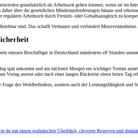
eisezeiten grundsätzlich als Arbeitszeit gelten können, wenn sie im Int
n daher über die gesetzlichen Mindestanforderungen hinaus und erkenne
er regulären Arbeitszeit durch Freizeit- oder Gehaltsausgleich zu kompe
llziehbar sind. Das schafft Vertrauen und verhindert Missverständnisse.
icherheit
gesetz müssen Beschäftigte in Deutschland mindestens elf Stunden unun
 Flug spät ankommt und am nächsten Morgen ein wichtiger Termin ansteht
 Vortag anreist oder nach einer langen Rückreise einen freien Tag erh
ine Frage des Wohlbefindens, sondern auch der Leistungsfähigkeit und S
ie du mit einem realistischen Überblick, cleveren Reserven und digitalen