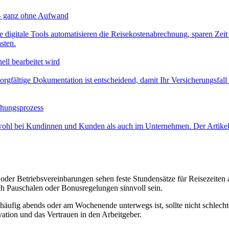
 – ganz ohne Aufwand
e digitale Tools automatisieren die Reisekostenabrechnung, sparen Ze
sten.
ell bearbeitet wird
rgfältige Dokumentation ist entscheidend, damit Ihr Versicherungsfall
chungsprozess
wohl bei Kundinnen und Kunden als auch im Unternehmen. Der Artikel 
e oder Betriebsvereinbarungen sehen feste Stundensätze für Reisezeiten 
uch Pauschalen oder Bonusregelungen sinnvoll sein.
häufig abends oder am Wochenende unterwegs ist, sollte nicht schlechter
vation und das Vertrauen in den Arbeitgeber.