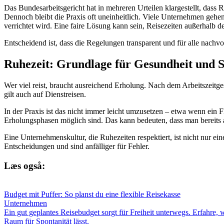
Das Bundesarbeitsgericht hat in mehreren Urteilen klargestellt, dass R
Dennoch bleibt die Praxis oft uneinheitlich. Viele Unternehmen gehe
verrichtet wird. Eine faire Lösung kann sein, Reisezeiten außerhalb d
Entscheidend ist, dass die Regelungen transparent und für alle nachvo
Ruhezeit: Grundlage für Gesundheit und S
Wer viel reist, braucht ausreichend Erholung. Nach dem Arbeitszeit
gilt auch auf Dienstreisen.
In der Praxis ist das nicht immer leicht umzusetzen – etwa wenn ein
Erholungsphasen möglich sind. Das kann bedeuten, dass man bereits am
Eine Unternehmenskultur, die Ruhezeiten respektiert, ist nicht nur e
Entscheidungen und sind anfälliger für Fehler.
Læs også:
Budget mit Puffer: So planst du eine flexible Reisekasse
Unternehmen
Ein gut geplantes Reisebudget sorgt für Freiheit unterwegs. Erfahre, w
Raum für Spontanität lässt.