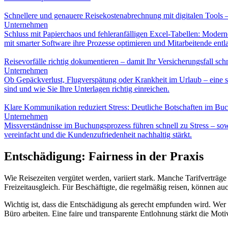
Schnellere und genauere Reisekostenabrechnung mit digitalen Tools
Unternehmen
Schluss mit Papierchaos und fehleranfälligen Excel-Tabellen: Modern
mit smarter Software ihre Prozesse optimieren und Mitarbeitende entla
Reisevorfälle richtig dokumentieren – damit Ihr Versicherungsfall schn
Unternehmen
Ob Gepäckverlust, Flugverspätung oder Krankheit im Urlaub – eine so
sind und wie Sie Ihre Unterlagen richtig einreichen.
Klare Kommunikation reduziert Stress: Deutliche Botschaften im Bu
Unternehmen
Missverständnisse im Buchungsprozess führen schnell zu Stress – so
vereinfacht und die Kundenzufriedenheit nachhaltig stärkt.
Entschädigung: Fairness in der Praxis
Wie Reisezeiten vergütet werden, variiert stark. Manche Tarifverträg
Freizeitausgleich. Für Beschäftigte, die regelmäßig reisen, können a
Wichtig ist, dass die Entschädigung als gerecht empfunden wird. Wer 
Büro arbeiten. Eine faire und transparente Entlohnung stärkt die Moti